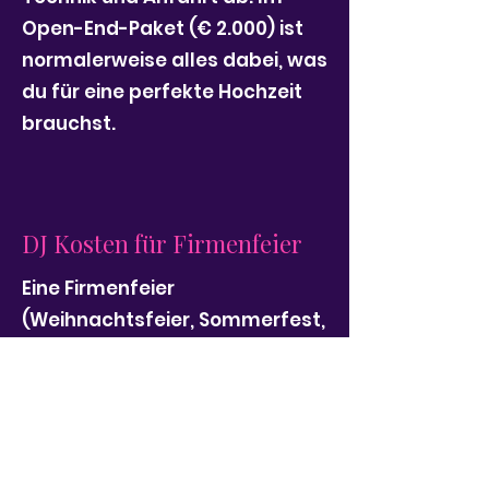
Open-End-Paket (€ 2.000) ist
normalerweise alles dabei, was
du für eine perfekte Hochzeit
brauchst.
DJ Kosten für Firmenfeier
Eine Firmenfeier
(Weihnachtsfeier, Sommerfest,
Jubiläum) mit ca. 4–6 Stunden
Spielzeit, Mikrofon für
Ansprachen und passender
Technik kostet:
→ ca. € 1.000 – € 1.800