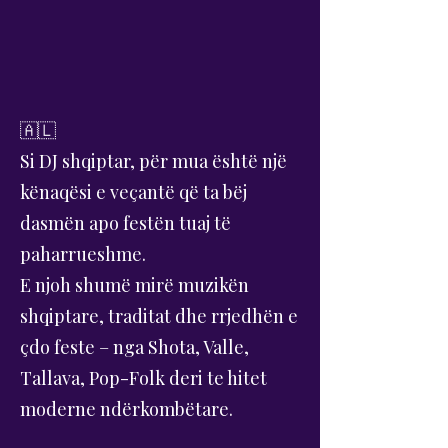
​🇦🇱
Si DJ shqiptar, për mua është një
kënaqësi e veçantë që ta bëj
dasmën apo festën tuaj të
paharrueshme.
E njoh shumë mirë muzikën
shqiptare, traditat dhe rrjedhën e
çdo feste – nga Shota, Valle,
Tallava, Pop-Folk deri te hitet
moderne ndërkombëtare.