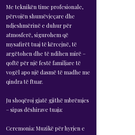
Me teknikën time profesionale,
përvojën shumëvjeçare dhe
ndjeshmërinë e duhur për
atmosferë, sigurohem që
mysafirët tuaj të kërcejnë, të
argëtohen dhe të ndihen mirë –
qoftë për një festë familjare të
vogël apo një dasmë të madhe me
qindra të ftuar.
Ju shoqëroj gjatë gjithë mbrëmjes
– sipas dëshirave tuaja:
Ceremonia: Muzikë për hyrjen e