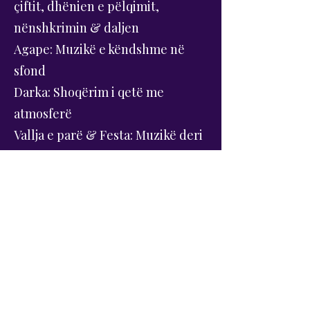
çiftit, dhënien e pëlqimit,
nënshkrimin & daljen
Agape: Muzikë e këndshme në
sfond
Darka: Shoqërim i qetë me
atmosferë
Vallja e parë & Festa: Muzikë deri
në orët e hershme të mëngjesit
Tek unë gjeni një DJ që bashkon
kulturën shqiptare me
profesionalizmin austriak në
mënyrën më të përsosur.